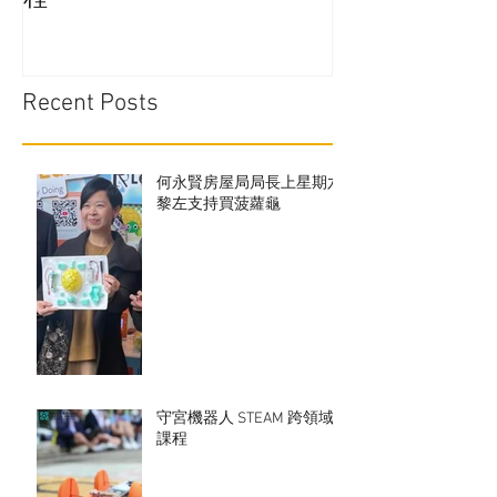
啟動未來仿生科技力：守宮
在學校實行廚
機器人 STEAM 跨領域專題課
通嗎?
程
Recent Posts
何永賢房屋局局長上星期六
黎左支持買菠蘿龜
守宮機器人 STEAM 跨領域