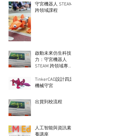
守宮機器人 STEAM
跨領域課程
啟動未來仿生科技
力：守宮機器人
STEAM 跨領域專題
課程
TinkerCAD設計四足
機械守宮
出貨到校流程
人工智能與資訊素
養講座