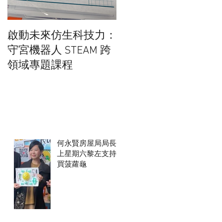
啟動未來仿生科技力：
在學校實行廚餘分解
守宮機器人 STEAM 跨
行得通嗎?
領域專題課程
何永賢房屋局局長
上星期六黎左支持
買菠蘿龜