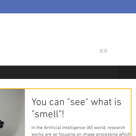
首頁
You can "see" what is
"smell"!
In the Artificial Intelligence (AI) world, research
works are so focusing on image processing which