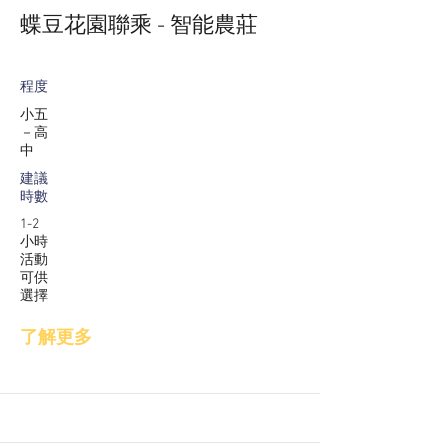
蝶豆花園聯乘 - 智能農莊
程度
小五
－高
中
建議
時數
1-2
小時
活動
可供
選擇
了解更多