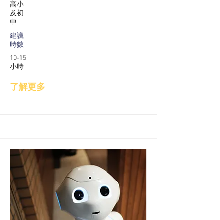
高小
及初
中
建議
時數
10-15
小時
了解更多