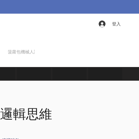
登入
菠蘿包機械人課程
仿生學課程
邏輯思維