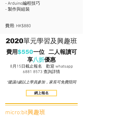
- Arduino編程技巧
- 製作與組裝
費用: HK$880
2020單元學習及興趣班
$550
費用
一位 二人報讀可
享
八折
優惠
8月15日截止報名 歡迎 whatsapp
6881 8573
查詢詳情
*建議8歲以上學員參加，家長可免費陪同
網上報名
micro:bit興趣班