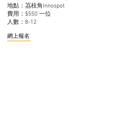
地點：茘枝角Innospot
費用：$550 一位
人數：8-12
網上報名
Menu
課程產品
服務
優惠方案
網上商店
Learn by
Doing 活
動