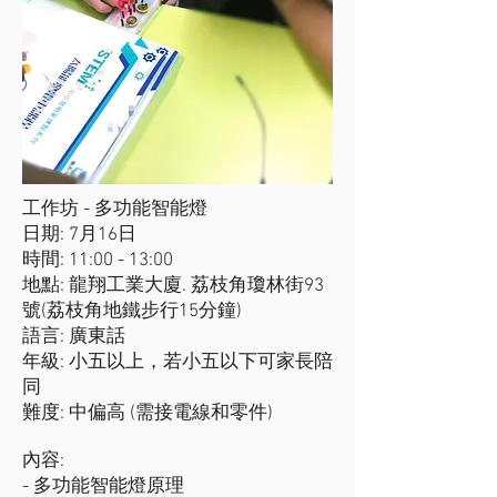
工作坊 - 多功能智能燈
日期: 7月16日
時間: 11:00 - 13:00
地點: 龍翔工業大廈. 荔枝角瓊林街93
號(荔枝角地鐵步行15分鐘)
語言: 廣東話
年級: 小五以上，若小五以下可家長陪
同
難度: 中偏高 (需接電線和零件)
內容:
- 多功能智能燈原理