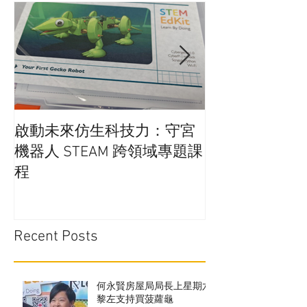
啟動未來仿生科技力：守宮
在學校實行廚
機器人 STEAM 跨領域專題課
通嗎?
程
Recent Posts
何永賢房屋局局長上星期六
黎左支持買菠蘿龜