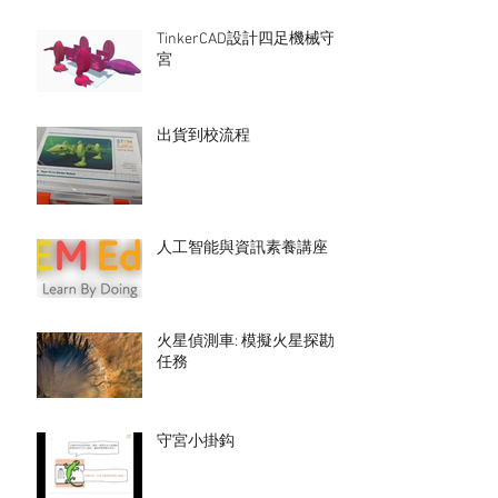
TinkerCAD設計四足機械守
宮
出貨到校流程
人工智能與資訊素養講座
火星偵測車: 模擬火星探勘
任務
守宮小掛鈎