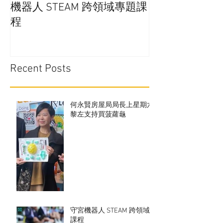
機器人 STEAM 跨領域專題課
通嗎?
程
Recent Posts
何永賢房屋局局長上星期六
黎左支持買菠蘿龜
守宮機器人 STEAM 跨領域
課程