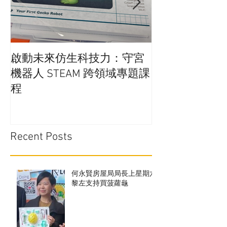
啟動未來仿生科技力：守宮
在學校實行廚
機器人 STEAM 跨領域專題課
通嗎?
程
Recent Posts
何永賢房屋局局長上星期六
黎左支持買菠蘿龜