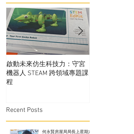
啟動未來仿生科技力：守宮
在學校實行廚
機器人 STEAM 跨領域專題課
通嗎?
程
Recent Posts
何永賢房屋局局長上星期六