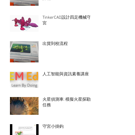
TinkerCAD設計四足機械守
宮
出貨到校流程
人工智能與資訊素養講座
火星偵測車: 模擬火星探勘
任務
守宮小掛鈎