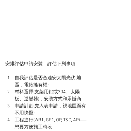
安排評估申請安裝，評估下列事項:
自我評估是否合適安太陽光伏(地
區，電錶擁有權)
材料選擇(支架用鋁或304、太陽
板、逆變器)，安裝方式和氶辦商
申請計劃(先入表申請，視地區而有
不用快慢)
工程進行(WR1, GF1, OP, T&C, AP)──
想要方便施工時段