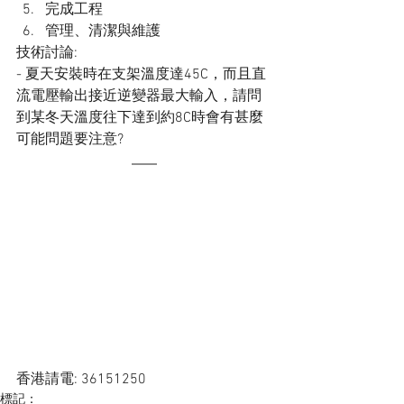
完成工程
管理、清潔與維護
技術討論:
- 夏天安裝時在支架溫度達45C，而且直
流電壓輸出接近逆變器最大輸入，請問
到某冬天溫度往下達到約8C時會有甚麼
可能問題要注意?
香港請電: 36151250
標記：