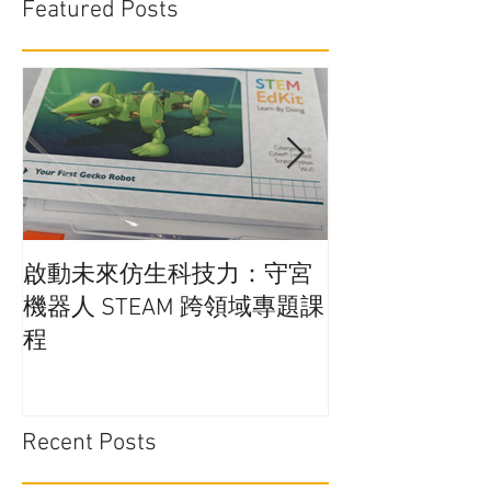
Featured Posts
啟動未來仿生科技力：守宮
在學校實行廚
機器人 STEAM 跨領域專題課
通嗎?
程
Recent Posts