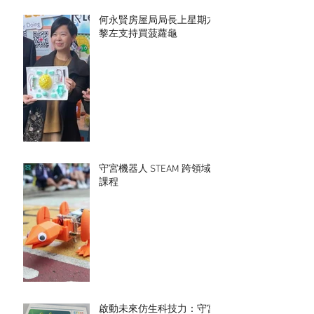
何永賢房屋局局長上星期六
黎左支持買菠蘿龜
守宮機器人 STEAM 跨領域
課程
啟動未來仿生科技力：守宮