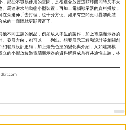
小，那些不容易使用的空間，是很適合放置這類靜態同時又不太
物、馬達淋水的動態小型裝置，再加上電腦顯示器的資料播放；
可在旁邊伸手去打理，也十分方便。如果有空間更可疊加此裝
合成的一面牆就更顯豐富了。
其他不同主題的展品，例如放入學生的製作，加上電腦顯示器的
伸、發展方向，都可以一一列出。想要展示工程和設計等相關創
介紹發展設計思維，加上燈光色溫的變化與介紹，又如建築模
獨立的小擺放透過電腦顯示器的資料解釋成為有共通性主題，林
it.com