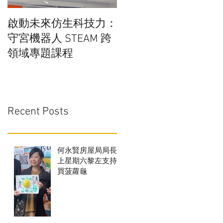
啟動未來仿生科技力：
在學校實行廚餘分解
守宮機器人 STEAM 跨
行得通嗎?
領域專題課程
Recent Posts
何永賢房屋局局長
上星期六黎左支持
買菠蘿龜