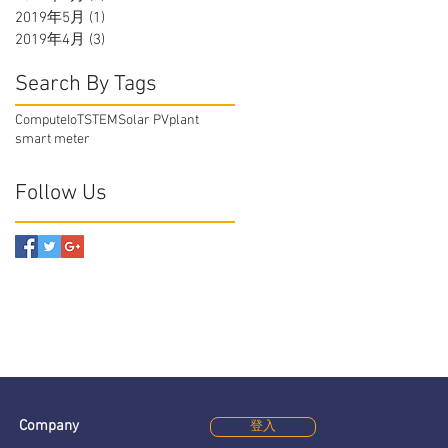
2019年5月
(1)
1 篇文章
2019年4月
(3)
3 篇文章
Search By Tags
Compute
IoT
STEM
Solar PV
plant
smart meter
Follow Us
Company
登入