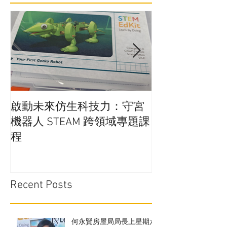
啟動未來仿生科技力：守宮
在學校實行廚
機器人 STEAM 跨領域專題課
通嗎?
程
Recent Posts
何永賢房屋局局長上星期六