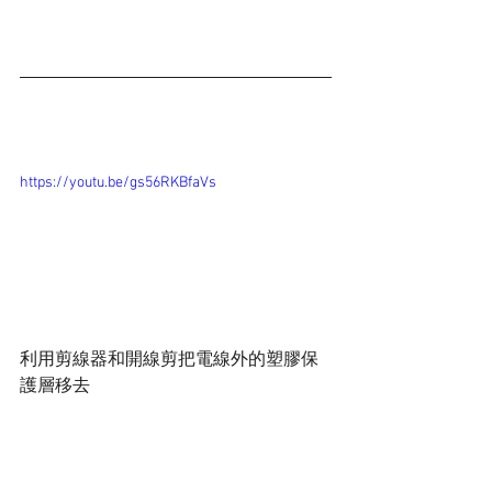
https://youtu.be/gs56RKBfaVs
利用剪線器和開線剪把電線外的塑膠保
護層移去