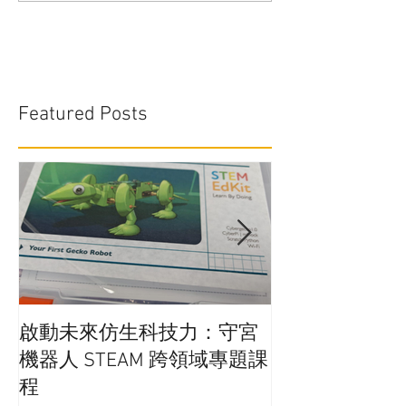
Featured Posts
啟動未來仿生科技力：守宮
在學校實行廚
機器人 STEAM 跨領域專題課
通嗎?
程