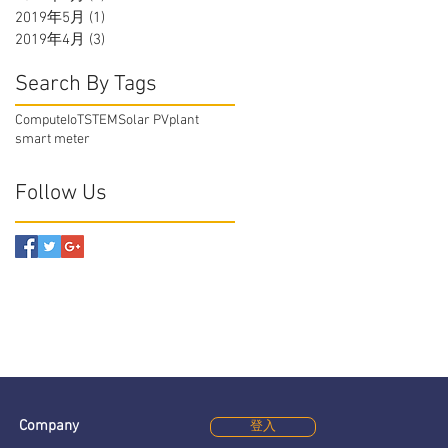
2019年5月
(1)
1 篇文章
2019年4月
(3)
3 篇文章
Search By Tags
Compute
IoT
STEM
Solar PV
plant
smart meter
Follow Us
Company
登入