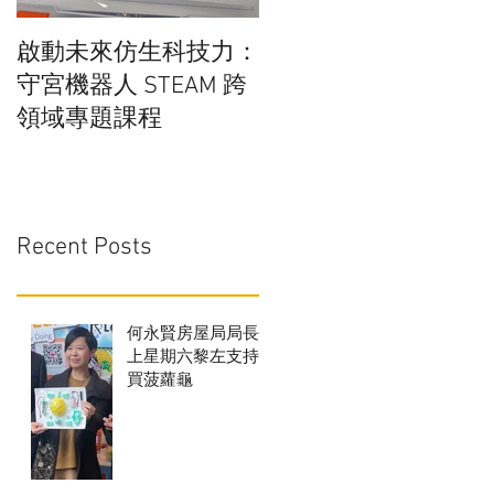
啟動未來仿生科技力：
在學校實行廚餘分解
守宮機器人 STEAM 跨
行得通嗎?
領域專題課程
Recent Posts
何永賢房屋局局長
上星期六黎左支持
買菠蘿龜