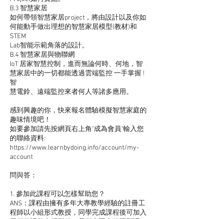
B.3 智慧家居
如何帶領智慧家居project，將由設計以及你如
何能動手做出理想的智慧家居模型(教材)和
STEM
Lab智能示範角落的設計。
B.4 智慧家居與物聯網
IoT 居家智慧控制，進而無論何時、何地，智
慧家居中的一切都能透過雲端監控 一手掌握 !
智
慧電鈴、遠端監控來者何人等諸多應用。
感到興趣的你，快來報名體驗模擬智慧家庭的
趣味情境吧！
如要參加請先按網頁右上角"成為會員"輸入您
的聯絡資料:
https://www.learnbydoing.info/account/my-
account
問與答：
1. 參加此課程可以怎樣幫助您？
ANS：課程由擁有多年大專教學經驗的註冊工
程師以小組形式教授，同學完成課程後可加入