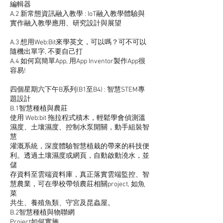
編輯器
A.2 新常態資訊融入教學 : IoT融入教學體驗與
實作融入教學應用、研究設計與展望
A.3 想用Web:Bit來學英文，可以嗎？可不可以
隨機出單字, 不要自己打
A.4 如何寫簡單App, 用App Inventor製作App很
容易!
四個星期六下午B系列(B1至B4) : 智慧STEM專
題設計
B.1智慧種植與農莊
使用 Web:bit 拖拉程式積木，輕鬆學會偵測溫
濕度、土壤濕度、控制水泵開關，動手組裝智
慧
灌溉系統，深度體驗智慧植栽的帶來的科技便
利。透過土壤濕度或網頁，自動啟動澆水，並
儲
存資料至雲端資料庫，真正落實雲端監控、智
慧農業，可在學校帶領農莊相關project, 如魚
菜
共生、養殖魚類、守宮及昆蟲屋。
B.2智慧種植與物聯網
Project如何實施。