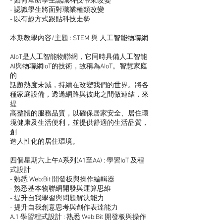
- 如何幫助學生認識科技帶來改變
- 認識學生將面對職業種類改變
- 以有趣方式跟貼科技走勢
本期教學內容/主題 : STEM 與 人工智能物聯網
AIoT是人工智能物聯網，它同時具備人工智能
AI與物聯網IoT的技術，故稱為AIoT。智慧家庭
的
話題熱度未減，持續在改變我們的世界。將各
種家庭設備，透過網路與彼此之間做連結，來
提
高整體的服務品質，以確保居家安全、居住環
境健康及生活便利，並提供舒適的生活品質，
創
造人性化的居住環境。
四個星期六上午A系列(A1至A4) : 學習IoT 及程
式設計
- 熟悉 Web:Bit 開發板與操作編輯器
- 熟悉基本物聯網開發與運算思維
- 提升自我學習與問題解決能力
- 提升自我創意思考與創作表達能力
A.1 學習程式設計 : 熟悉 Web:Bit 開發板與操作