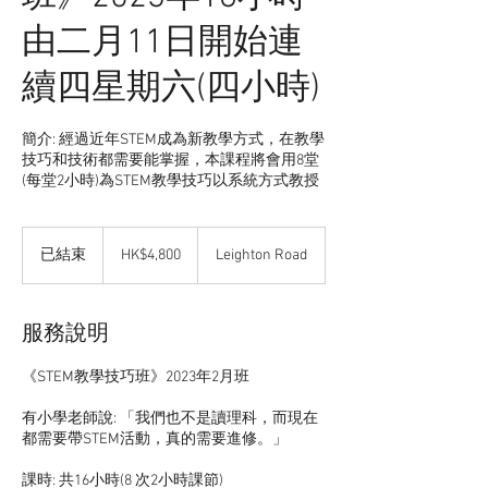
由二月11日開始連
續四星期六(四小時)
簡介: 經過近年STEM成為新教學方式，在教學
技巧和技術都需要能掌握，本課程將會用8堂
(每堂2小時)為STEM教學技巧以系統方式教授
4,800
港
已結束
已
HK$4,800
Leighton Road
元
結
束
服務說明
《STEM教學技巧班》2023年2月班
有小學老師說: 「我們也不是讀理科，而現在
都需要帶STEM活動，真的需要進修。」
課時: 共16小時(8 次2小時課節)